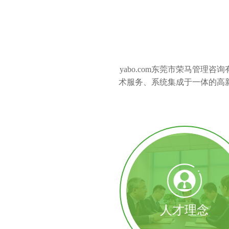
yabo.com东莞市荣马管理
术服务、系统集成于一体的高
人才理念