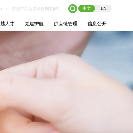
中文
EN
卓越人才
党建护航
供应链管理
信息公开
士后工作站
人才理念
职业成长
校园招聘
社会招聘
招聘动态
党建在线
教育实践
供应链介绍
供应链合作
基本信息
管理架构
人事薪酬
经营成果
重大事项