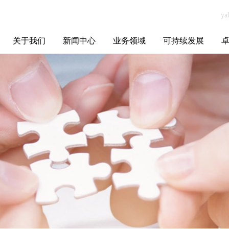
关于我们
新闻中心
业务领域
可持续发展
集团介绍
全球布局
发展历程
资源资质
联系我们
yabo.com东莞市
媒体聚焦
智能电网
智慧能源
智慧城市
招标信息
ESG报告
博
荣马管理咨询有
限公司新闻