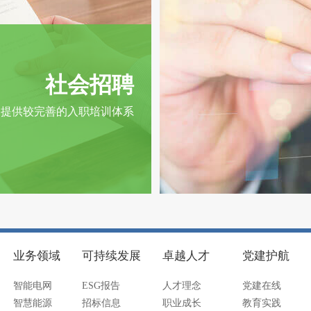
社会招聘
司提供较完善的入职培训体系
业务领域
可持续发展
卓越人才
党建护航
智能电网
ESG报告
人才理念
党建在线
智慧能源
招标信息
职业成长
教育实践